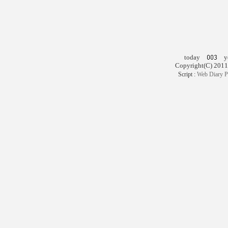
today
ye
Copyright(C) 2011
Script :
Web Diary P