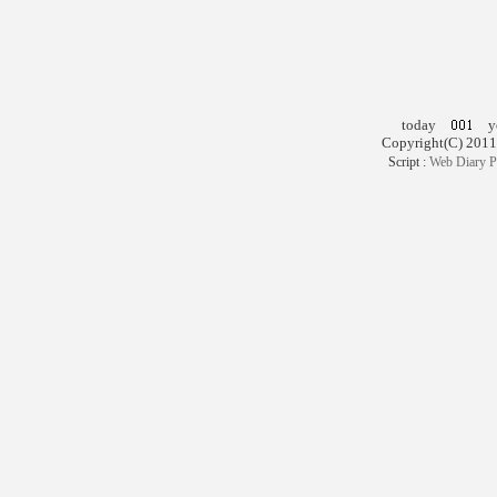
today
ye
Copyright(C) 2011
Script :
Web Diary P