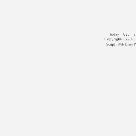
today
ye
Copyright(C) 2011
Script :
Web Diary P