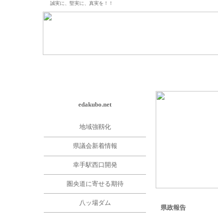
誠実に、堅実に、真実を！！
トップページ
プロフィール
政策・理念
edakubo.net
地域強靱化
県議会新着情報
幸手駅西口開発
圏央道に寄せる期待
八ッ場ダム
県政報告